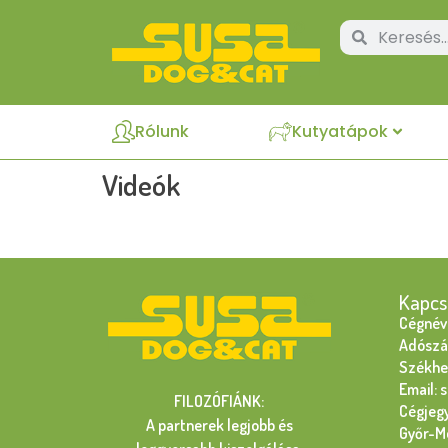
Rólunk
Kutyatápok
Videók
Kapcs
Cégnév:
Adószá
Székhel
Email: 
FILOZÓFIÁNK:
Cégjeg
A partnerek legjobb és
Győr-M