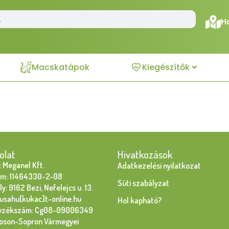
H
Macskatápok
Kiegészítők
olat
Hivatkozások
 Meganel Kft.
Adatkezelési nyilatkozat
m: 11464330-2-08
Süti szabályzat
y: 9162 Bezi, Nefelejcs u. 13.
susahu[kukac]t-online.hu
Hol kapható?
yzékszám: Cg08-09006349
oson-Sopron Vármegyei