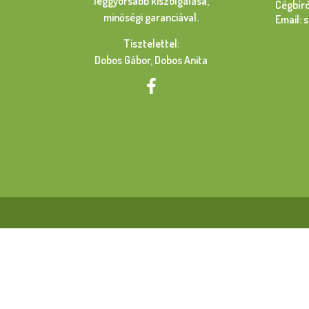
leggyorsabb kiszolgálása,
Cégbír
minőségi garanciával.
Email: 
Tisztelettel:
Dobos Gábor, Dobos Anita