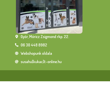
Győr, Móricz Zsigmond rkp. 22.
06 30 448 8982
Webshopunk oldala
susahu[kukac]t-online.hu