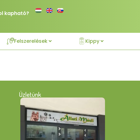
ol kapható?
Felszerelések
Kippy
Üzletünk