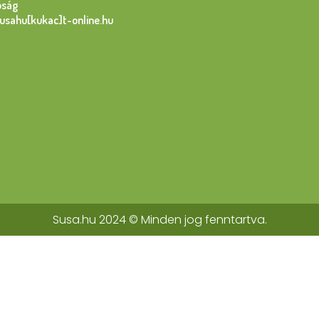
óság
susahu[kukac]t-online.hu
Susa.hu 2024 © Minden jog fenntartva.