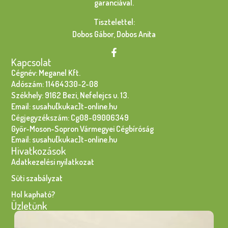
garanciával.
Tisztelettel:
Dobos Gábor, Dobos Anita
Kapcsolat
Cégnév: Meganel Kft.
Adószám: 11464330-2-08
Székhely: 9162 Bezi, Nefelejcs u. 13.
Email: susahu[kukac]t-online.hu
Cégjegyzékszám: Cg08-09006349
Győr-Moson-Sopron Vármegyei Cégbíróság
Email: susahu[kukac]t-online.hu
Hivatkozások
Adatkezelési nyilatkozat
Süti szabályzat
Hol kapható?
Üzletünk