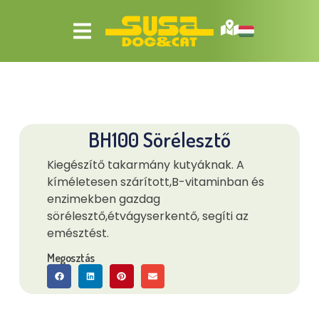
BH100 Sörélesztő
Kiegészítő takarmány kutyáknak. A
kíméletesen szárított,B-vitaminban és
enzimekben gazdag
sörélesztő,étvágyserkentő, segíti az
emésztést.
Megosztás