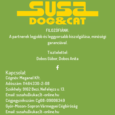
FILOZÓFIÁNK:
A partnerek legjobb és leggyorsabb kiszolgálása, minőségi
garanciával.
Tisztelettel:
Dobos Gábor, Dobos Anita
Kapcsolat
Cégnév: Meganel Kft.
Adószám: 11464330-2-08
Székhely: 9162 Bezi, Nefelejcs u. 13.
Email: susahu[kukac]t-online.hu
Cégjegyzékszám: Cg08-09006349
Győr-Moson-Sopron Vármegyei Cégbíróság
Email: susahu[kukac]t-online.hu