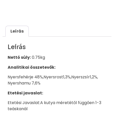
Leírás
Leírás
Nettó súly:
0.75kg
Analitikai összetevők:
Nyersfehérje 48%,Nyersrost1,3%,Nyerszsír1,2%,
Nyershamu 7,6%
Etetési javaslat:
Etetési Javaslat:A kutya méretétől függően 1-3
teáskanál