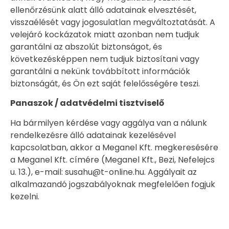
ellenőrzésünk alatt álló adatainak elvesztését,
visszaélését vagy jogosulatlan megváltoztatását. A
velejáró kockázatok miatt azonban nem tudjuk
garantálni az abszolút biztonságot, és
következésképpen nem tudjuk biztosítani vagy
garantálni a nekünk továbbított információk
biztonságát, és Ön ezt saját felelősségére teszi.
Panaszok / adatvédelmi tisztviselő
Ha bármilyen kérdése vagy aggálya van a nálunk
rendelkezésre álló adatainak kezelésével
kapcsolatban, akkor a Meganel Kft. megkeresésére
a Meganel Kft. címére (Meganel Kft., Bezi, Nefelejcs
u. 13.), e-mail: susahu@t-online.hu. Aggályait az
alkalmazandó jogszabályoknak megfelelően fogjuk
kezelni.