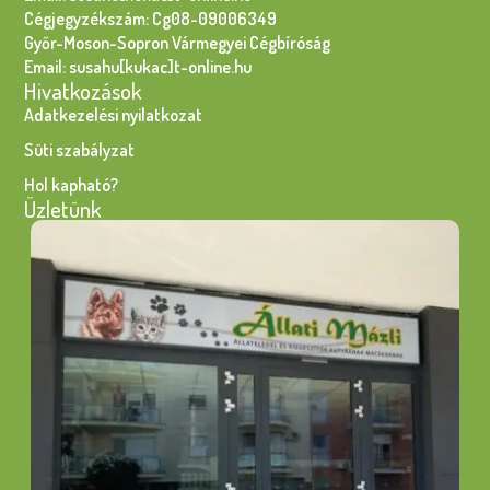
Cégjegyzékszám: Cg08-09006349
Győr-Moson-Sopron Vármegyei Cégbíróság
Email: susahu[kukac]t-online.hu
Hivatkozások
Adatkezelési nyilatkozat
Süti szabályzat
Hol kapható?
Üzletünk