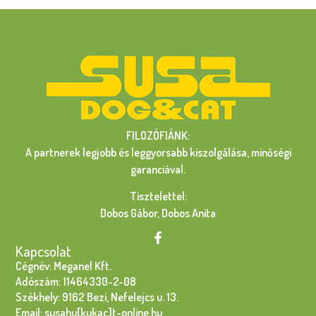
FILOZÓFIÁNK:
A partnerek legjobb és leggyorsabb kiszolgálása, minőségi
garanciával.
Tisztelettel:
Dobos Gábor, Dobos Anita
Kapcsolat
Cégnév: Meganel Kft.
Adószám: 11464330-2-08
Székhely: 9162 Bezi, Nefelejcs u. 13.
Email: susahu[kukac]t-online.hu