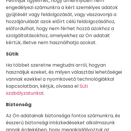
Felhívjuk figyelmét, hogy amennyiben nem
engedélyezi számunkra a kért személyes adatok
gyűjtését vagy feldolgozását, vagy visszavonja a
hozzájárulását azok előírt célú feldolgozásához,
előfordulhat, hogy nem férhet hozzá azokhoz a
szolgáltatásokhoz, amelyekhez az Ön adatait
kértük, illetve nem használhatja azokat.
Sütik
Ha többet szeretne megtudni arról, hogyan
használjuk ezeket, és milyen választási lehetőségei
vannak ezekkel a nyomkövető technológiákkal
kapcsolatban, kérjük, olvassa el
Süti
szabályzatunkat
.
Biztonság
Az Ön adatainak biztonsága fontos számunkra, és
ésszerű biztonsági intézkedéseket alkalmazunk
annak érdekében, hogy megakadályozzuk az