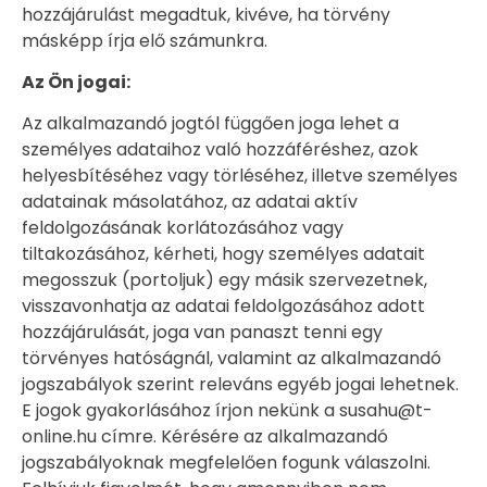
hozzájárulást megadtuk, kivéve, ha törvény
másképp írja elő számunkra.
Az Ön jogai:
Az alkalmazandó jogtól függően joga lehet a
személyes adataihoz való hozzáféréshez, azok
helyesbítéséhez vagy törléséhez, illetve személyes
adatainak másolatához, az adatai aktív
feldolgozásának korlátozásához vagy
tiltakozásához, kérheti, hogy személyes adatait
megosszuk (portoljuk) egy másik szervezetnek,
visszavonhatja az adatai feldolgozásához adott
hozzájárulását, joga van panaszt tenni egy
törvényes hatóságnál, valamint az alkalmazandó
jogszabályok szerint releváns egyéb jogai lehetnek.
E jogok gyakorlásához írjon nekünk a susahu@t-
online.hu címre. Kérésére az alkalmazandó
jogszabályoknak megfelelően fogunk válaszolni.