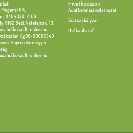
olat
Hivatkozások
 Meganel Kft.
Adatkezelési nyilatkozat
m: 11464330-2-08
Süti szabályzat
y: 9162 Bezi, Nefelejcs u. 13.
susahu[kukac]t-online.hu
Hol kapható?
yzékszám: Cg08-09006349
oson-Sopron Vármegyei
óság
susahu[kukac]t-online.hu