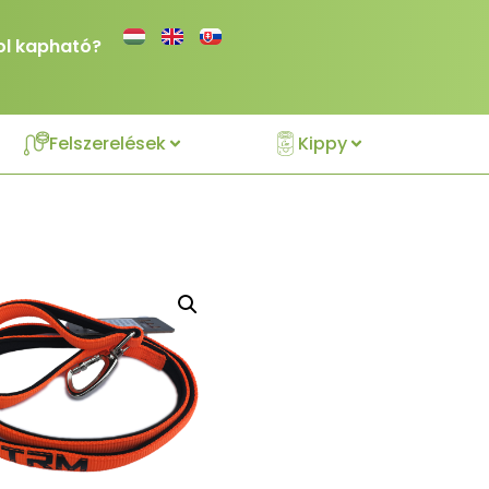
ol kapható?
Felszerelések
Kippy