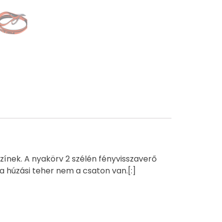
színek. A nyakörv 2 szélén fényvisszaverő
 a húzási teher nem a csaton van.[:]