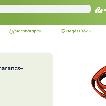
H
Macskatápok
Kiegészítők
narancs-