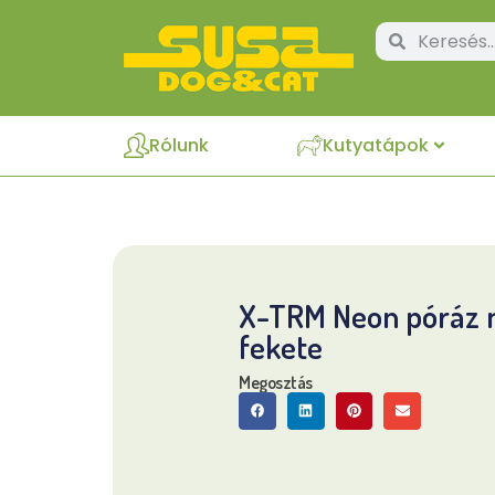
Rólunk
Kutyatápok
X-TRM Neon póráz 
fekete
Megosztás