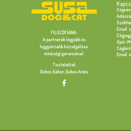
Kapcs
Cégnév:
Adószá
Székhel
Email: 
FILOZÓFIÁNK:
Cégjeg
A partnerek legjobb és
Győr-M
leggyorsabb kiszolgálása,
Cégbír
minőségi garanciával.
Email: 
Tisztelettel:
Dobos Gábor, Dobos Anita