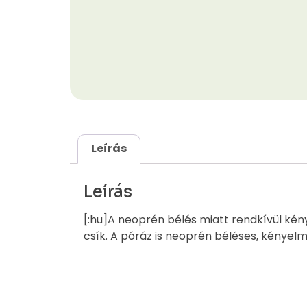
Leírás
Leírás
[:hu]A neoprén bélés miatt rendkívül kénye
csík. A póráz is neoprén béléses, kényelme