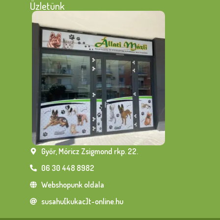
Üzletünk
Győr, Móricz Zsigmond rkp. 22.
06 30 448 8982
Webshopunk oldala
susahu[kukac]t-online.hu