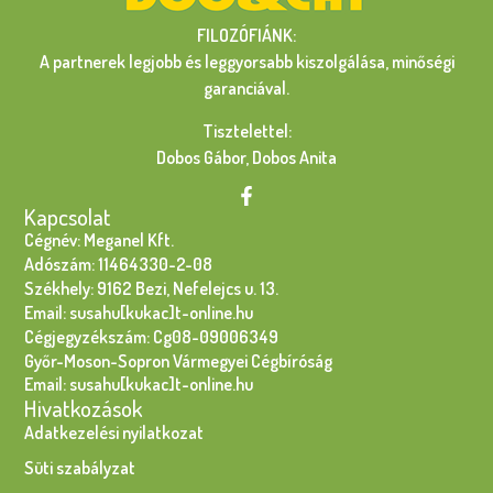
FILOZÓFIÁNK:
A partnerek legjobb és leggyorsabb kiszolgálása, minőségi
garanciával.
Tisztelettel:
Dobos Gábor, Dobos Anita
Kapcsolat
Cégnév: Meganel Kft.
Adószám: 11464330-2-08
Székhely: 9162 Bezi, Nefelejcs u. 13.
Email: susahu[kukac]t-online.hu
Cégjegyzékszám: Cg08-09006349
Győr-Moson-Sopron Vármegyei Cégbíróság
Email: susahu[kukac]t-online.hu
Hivatkozások
Adatkezelési nyilatkozat
Süti szabályzat