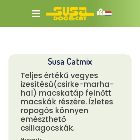
Susa Catmix
Teljes értékű vegyes
izesítésű(csirke-marha-
hal) macskatáp felnőtt
macskák részére. Ízletes
ropogós könnyen
emészthető
csillagocskák.
Megosztás