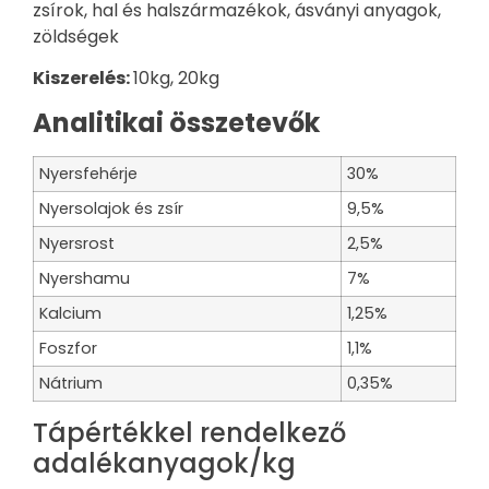
zsírok,
hal és halszármazékok, ásványi anyagok,
zöldségek
Kiszerelés:
10
kg, 20kg
Analitikai összetevők
Nyersfehérje
30%
Nyersolajok és zsír
9,5%
Nyersrost
2,5%
Nyershamu
7%
Kalcium
1,25%
Foszfor
1,1%
Nátrium
0,35%
Tápértékkel rendelkező
adalékanyagok/kg