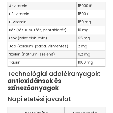
A-vitamin
15000 IE
D3-vitamin
1500 IE
E-vitamin
150 mg
Réz (réz-II-szulfát, pentahidrát)
10 mg
Cink (mint cink-oxid)
65 mg
Jód (kálcium-jodád, vízmentes)
2 mg
Szelén (nátrium-szelenit)
0,2 mg
Taurin
1000 mg
Technológiai adalékanyagok:
antioxidánsok és
színezőanyagok
Napi etetési javaslat