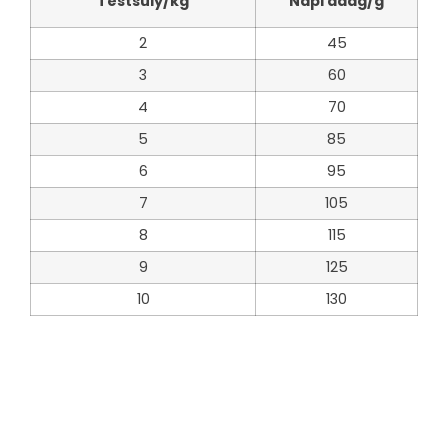
Testsúly/kg
Napi adag/g
2
45
3
60
4
70
5
85
6
95
7
105
8
115
9
125
10
130