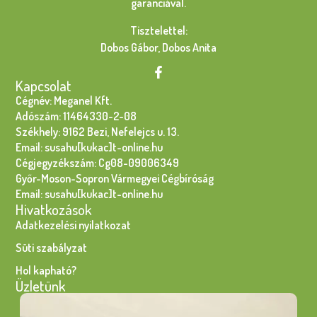
garanciával.
Tisztelettel:
Dobos Gábor, Dobos Anita
Kapcsolat
Cégnév: Meganel Kft.
Adószám: 11464330-2-08
Székhely: 9162 Bezi, Nefelejcs u. 13.
Email: susahu[kukac]t-online.hu
Cégjegyzékszám: Cg08-09006349
Győr-Moson-Sopron Vármegyei Cégbíróság
Email: susahu[kukac]t-online.hu
Hivatkozások
Adatkezelési nyilatkozat
Süti szabályzat
Hol kapható?
Üzletünk