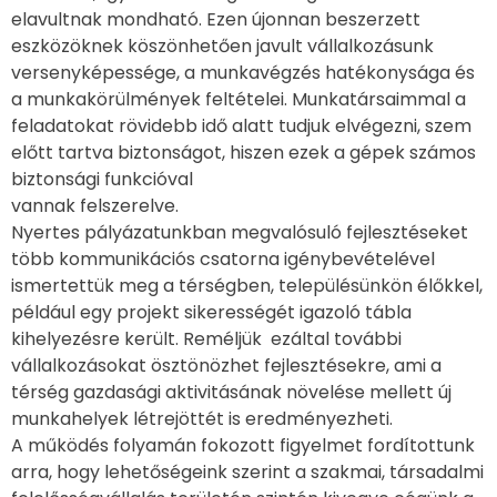
elavultnak mondható. Ezen újonnan beszerzett
eszközöknek köszönhetően javult vállalkozásunk
versenyképessége, a munkavégzés hatékonysága és
a munkakörülmények feltételei. Munkatársaimmal a
feladatokat rövidebb idő alatt tudjuk elvégezni, szem
előtt tartva biztonságot, hiszen ezek a gépek számos
biztonsági funkcióval
vannak felszerelve.
Nyertes pályázatunkban megvalósuló fejlesztéseket
több kommunikációs csatorna igénybevételével
ismertettük meg a térségben, településünkön élőkkel,
például egy projekt sikerességét igazoló tábla
kihelyezésre került. Reméljük ezáltal további
vállalkozásokat ösztönözhet fejlesztésekre, ami a
térség gazdasági aktivitásának növelése mellett új
munkahelyek létrejöttét is eredményezheti.
A működés folyamán fokozott figyelmet fordítottunk
arra, hogy lehetőségeink szerint a szakmai, társadalmi