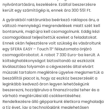
nyilvántartására, kezelésére. Ezáltal beszerzésre
került egy számítógép is, ennek ára 300 551 Ft.
A gyárakból raktárunkba beérkező raklapos áru, a
változó mennyiségű megrendelések miatt szét kell
bontanunk, majd újra kell csomagolnunk. Eddig kézi
csomagolással teljesítettük ezeket a feladatokat.
Ennek okán fejlesztésre volt szükség és vásároltunk
egy SFERA EASY – Touch 11” félautomata önjáró
csomagolórobotot. A robot 7 330 Euro-ba került. A
költséghatékonyságot biztosítandó az eszközök
kiválasztása folyamán a cégvezetés által elvárt
műszaki tartalom meglétére ügyelve megismertük a
beszállítói piacot is, hogy az eszköz beszerzését a
leginkább kedvező áron legyen lehetőségünk
beszerezni, hozzájárulva a finanszírozási teher és a
várható megtérülési idő csökkentéséhez.
Rendelkezésre álló gépparkunk életkora meghaladja
a tíz évet, így a technológiánk meglehetősen