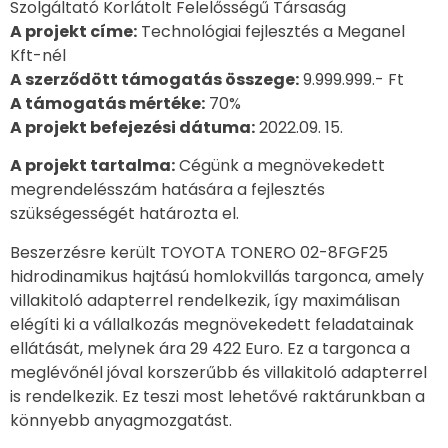
Szolgáltató Korlátolt Felelősségű Társaság
A projekt címe:
Technológiai fejlesztés a Meganel
Kft-nél
A szerződött támogatás összege:
9.999.999.- Ft
A támogatás mértéke:
70%
A projekt befejezési dátuma:
2022.09. 15.
A projekt tartalma:
Cégünk a megnövekedett
megrendelésszám hatására a fejlesztés
szükségességét határozta el.
Beszerzésre került TOYOTA TONERO 02-8FGF25
hidrodinamikus hajtású homlokvillás targonca, amely
villakitoló adapterrel rendelkezik, így maximálisan
elégíti ki a vállalkozás megnövekedett feladatainak
ellátását, melynek ára 29 422 Euro. Ez a targonca a
meglévőnél jóval korszerűbb és villakitoló adapterrel
is rendelkezik. Ez teszi most lehetővé raktárunkban a
könnyebb anyagmozgatást.