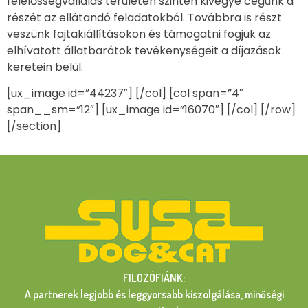
felelősségvállalás területén szintén kivegye cégünk a
részét az ellátandó feladatokból. Továbbra is részt
veszünk fajtakiállításokon és támogatni fogjuk az
elhívatott állatbarátok tevékenységeit a díjazások
keretein belül.
[ux_image id=”44237″] [/col] [col span=”4″
span__sm=”12″] [ux_image id=”16070″] [/col] [/row]
[/section]
FILOZÓFIÁNK:
A partnerek legjobb és leggyorsabb kiszolgálása, minőségi