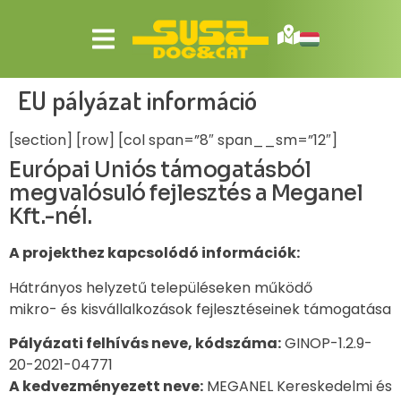
EU pályázat információ
[section] [row] [col span=”8″ span__sm=”12″]
Európai Uniós támogatásból
megvalósuló fejlesztés a Meganel
Kft.-nél.
A projekthez kapcsolódó információk:
Hátrányos helyzetű településeken működő
mikro- és kisvállalkozások fejlesztéseinek támogatása
Pályázati felhívás neve, kódszáma:
GINOP-1.2.9-
20-2021-04771
A kedvezményezett neve:
MEGANEL Kereskedelmi és