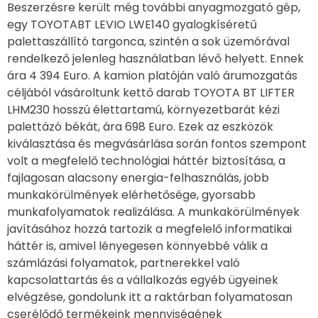
Beszerzésre került még további anyagmozgató gép,
egy TOYOTABT LEVIO LWE140 gyalogkíséretű
palettaszállító targonca, szintén a sok üzemórával
rendelkező jelenleg használatban lévő helyett. Ennek
ára 4 394 Euro. A kamion platóján való árumozgatás
céljából vásároltunk kettő darab TOYOTA BT LIFTER
LHM230 hosszú élettartamú, környezetbarát kézi
palettázó békát, ára 698 Euro. Ezek az eszközök
kiválasztása és megvásárlása során fontos szempont
volt a megfelelő technológiai háttér biztosítása, a
fajlagosan alacsony energia-felhasználás, jobb
munkakörülmények elérhetősége, gyorsabb
munkafolyamatok realizálása. A munkakörülmények
javításához hozzá tartozik a megfelelő informatikai
háttér is, amivel lényegesen könnyebbé válik a
számlázási folyamatok, partnerekkel való
kapcsolattartás és a vállalkozás egyéb ügyeinek
elvégzése, gondolunk itt a raktárban folyamatosan
cserélődő termékeink mennyiségének