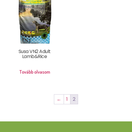
Susa VN2 Adult
Lamb&Rice
Tovább olvasom
←
1
2