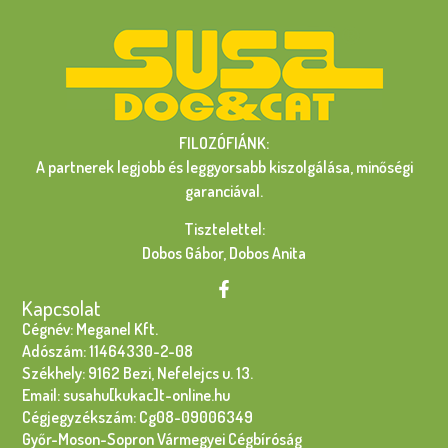
FILOZÓFIÁNK:
A partnerek legjobb és leggyorsabb kiszolgálása, minőségi
garanciával.
Tisztelettel:
Dobos Gábor, Dobos Anita
Kapcsolat
Cégnév: Meganel Kft.
Adószám: 11464330-2-08
Székhely: 9162 Bezi, Nefelejcs u. 13.
Email: susahu[kukac]t-online.hu
Cégjegyzékszám: Cg08-09006349
Győr-Moson-Sopron Vármegyei Cégbíróság