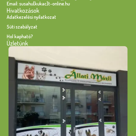
Email: susahu[kukac]t-online.hu
Hivatkozások
Adatkezelési nyilatkozat
Süti szabályzat
Hol kapható?
Üzletünk