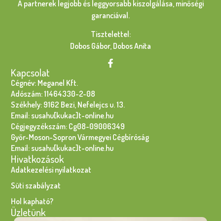
A partnerek legjobb és leggyorsabb kiszolgálása, minőségi
garanciával.
Tisztelettel:
Dobos Gábor, Dobos Anita
Kapcsolat
Cégnév: Meganel Kft.
Adószám: 11464330-2-08
Székhely: 9162 Bezi, Nefelejcs u. 13.
Email: susahu[kukac]t-online.hu
Cégjegyzékszám: Cg08-09006349
Győr-Moson-Sopron Vármegyei Cégbíróság
Email: susahu[kukac]t-online.hu
Hivatkozások
Adatkezelési nyilatkozat
Süti szabályzat
Hol kapható?
Üzletünk