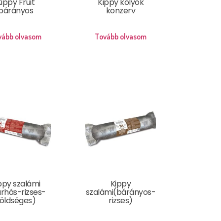
ippy Fruit
Kippy kölyök
bárányos
konzerv
vább olvasom
Tovább olvasom
ppy szalámi
Kippy
rhás-rizses-
szalámi(bárányos-
öldséges)
rizses)