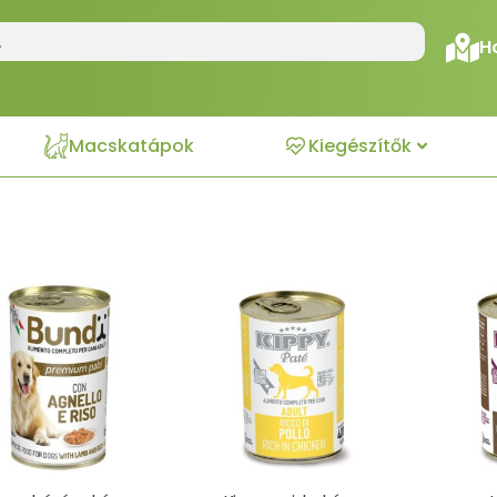
H
Macskatápok
Kiegészítők