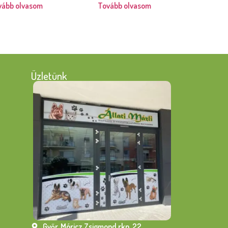
vább olvasom
Tovább olvasom
Üzletünk
Győr, Móricz Zsigmond rkp. 22.