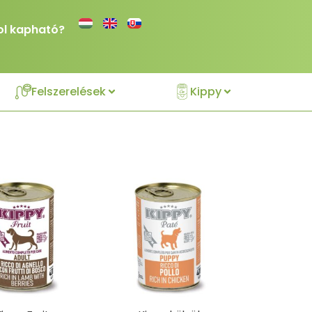
ol kapható?
Felszerelések
Kippy