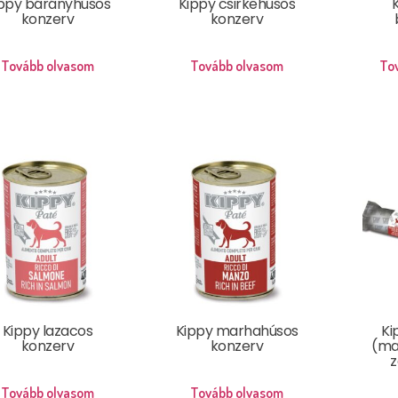
ppy bárányhúsos
Kippy csirkehúsos
K
konzerv
konzerv
Tovább olvasom
Tovább olvasom
To
Kippy lazacos
Kippy marhahúsos
Ki
konzerv
konzerv
(ma
z
Tovább olvasom
Tovább olvasom