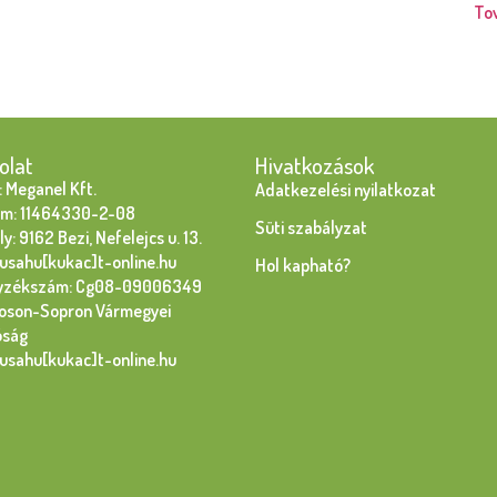
To
olat
Hivatkozások
 Meganel Kft.
Adatkezelési nyilatkozat
m: 11464330-2-08
Süti szabályzat
y: 9162 Bezi, Nefelejcs u. 13.
susahu[kukac]t-online.hu
Hol kapható?
yzékszám: Cg08-09006349
oson-Sopron Vármegyei
óság
susahu[kukac]t-online.hu