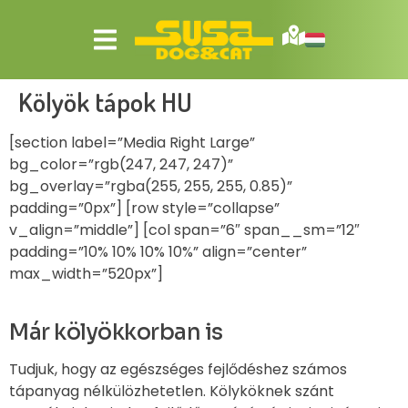
Kölyök tápok HU
[section label=”Media Right Large”
bg_color=”rgb(247, 247, 247)”
bg_overlay=”rgba(255, 255, 255, 0.85)”
padding=”0px”] [row style=”collapse”
v_align=”middle”] [col span=”6″ span__sm=”12″
padding=”10% 10% 10% 10%” align=”center”
max_width=”520px”]
Már kölyökkorban is
Tudjuk, hogy az egészséges fejlődéshez számos
tápanyag nélkülözhetetlen. Kölyköknek szánt