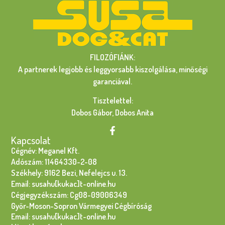
FILOZÓFIÁNK:
A partnerek legjobb és leggyorsabb kiszolgálása, minőségi
garanciával.
Tisztelettel:
Dobos Gábor, Dobos Anita
Kapcsolat
Cégnév: Meganel Kft.
Adószám: 11464330-2-08
Székhely: 9162 Bezi, Nefelejcs u. 13.
Email: susahu[kukac]t-online.hu
Cégjegyzékszám: Cg08-09006349
Győr-Moson-Sopron Vármegyei Cégbíróság
Email: susahu[kukac]t-online.hu