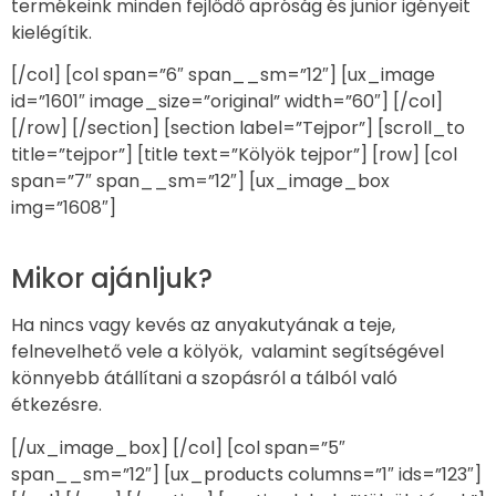
termékeink minden fejlődő apróság és junior igényeit
kielégítik.
[/col] [col span=”6″ span__sm=”12″] [ux_image
id=”1601″ image_size=”original” width=”60″] [/col]
[/row] [/section] [section label=”Tejpor”] [scroll_to
title=”tejpor”] [title text=”Kölyök tejpor”] [row] [col
span=”7″ span__sm=”12″] [ux_image_box
img=”1608″]
Mikor ajánljuk?
Ha nincs vagy kevés az anyakutyának a teje,
felnevelhető vele a kölyök, valamint segítségével
könnyebb átállítani a szopásról a tálból való
étkezésre.
[/ux_image_box] [/col] [col span=”5″
span__sm=”12″] [ux_products columns=”1″ ids=”123″]