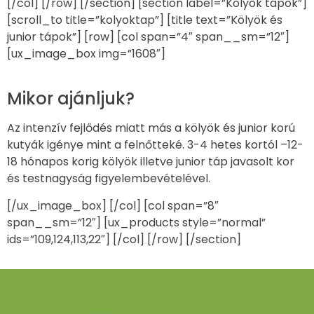
[/col] [/row] [/section] [section label=”Kölyök tápok”]
[scroll_to title=”kolyoktap”] [title text=”Kölyök és
junior tápok”] [row] [col span=”4″ span__sm=”12″]
[ux_image_box img=”1608″]
Mikor ajánljuk?
Az intenzív fejlődés miatt más a kölyök és junior korú
kutyák igénye mint a felnőtteké. 3-4 hetes kortól –12-
18 hónapos korig kölyök illetve junior táp javasolt kor
és testnagyság figyelembevételével.
[/ux_image_box] [/col] [col span=”8″
span__sm=”12″] [ux_products style=”normal”
ids=”109,124,113,22″] [/col] [/row] [/section]