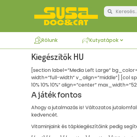
Rólunk
Kutyatápok
Kiegészítők HU
[section label=”Media Left Large” bg_color
width=”full-width” v_align=”middle”] [col
10% 10% 10%” align=”center” max_width=”52
A játék fontos
Ahogy a jutalmazás is! Változatos jutalomfa
kedvencét.
Vitaminjaink és tápkiegészítőink pedig seg