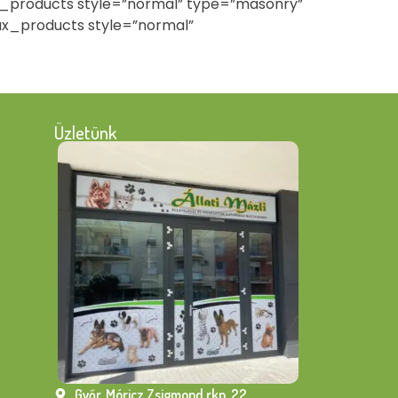
 [ux_products style=”normal” type=”masonry”
 [ux_products style=”normal”
Üzletünk
Győr, Móricz Zsigmond rkp. 22.