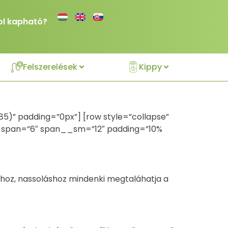
ol kapható?
Felszerelések
Kippy
85)” padding=”0px”] [row style=”collapse”
col span=”6″ span__sm=”12″ padding=”10%
áshoz, nassoláshoz mindenki megtaláhatja a