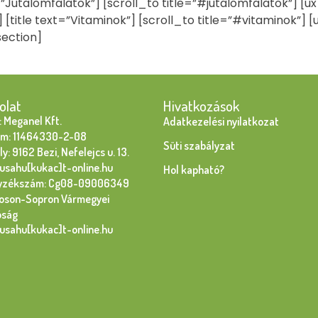
ext=”Jutalomfalatok”] [scroll_to title=”#jutalomfalatok”]
] [title text=”Vitaminok”] [scroll_to title=”#vitaminok”]
section]
olat
Hivatkozások
 Meganel Kft.
Adatkezelési nyilatkozat
m: 11464330-2-08
Süti szabályzat
y: 9162 Bezi, Nefelejcs u. 13.
susahu[kukac]t-online.hu
Hol kapható?
yzékszám: Cg08-09006349
oson-Sopron Vármegyei
óság
susahu[kukac]t-online.hu