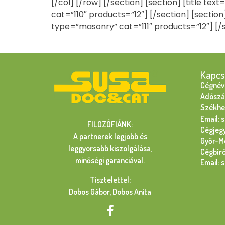
[/col] [/row] [/section] [section] [title t
cat=”110″ products=”12″] [/section] [section
type=”masonry” cat=”111″ products=”12″] [/
Kapcs
Cégnév:
Adószá
Székhel
Email: 
FILOZÓFIÁNK:
Cégjeg
A partnerek legjobb és
Győr-M
leggyorsabb kiszolgálása,
Cégbír
minőségi garanciával.
Email: 
Tisztelettel:
Dobos Gábor, Dobos Anita