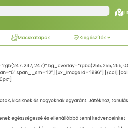
H
Macskatápok
Kiegészítők
=”rgb(247, 247, 247)” bg_overlay=”rgba(255, 255, 255, 0.
 span=”6″ span__sm=”12″] [ux_image id=”1896″] [/col] [
0px”]
latok, kicsiknek és nagyoknak egyaránt. Játékhoz, tanul
ítenek egészségessé és ellenállóbbá tenni kedvenceinket