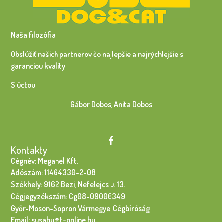
Naša filozófia
Obslúžiť našich partnerov čo najlepšie a najrýchlejšie s
garanciou kvality
S úctou
Gábor Dobos, Anita Dobos
Kontakty
Cégnév: Meganel Kft.
Adószám: 11464330-2-08
Székhely: 9162 Bezi, Nefelejcs u. 13.
Cégjegyzékszám: Cg08-09006349
Győr-Moson-Sopron Vármegyei Cégbíróság
Email: susahu@t-online.hu