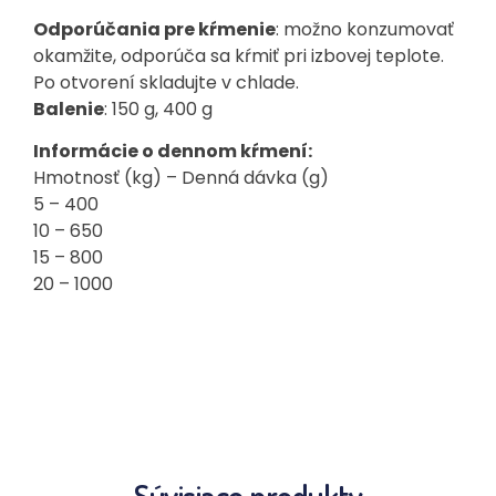
Odporúčania pre kŕmenie
: možno konzumovať
okamžite, odporúča sa kŕmiť pri izbovej teplote.
Po otvorení skladujte v chlade.
Balenie
: 150 g, 400 g
Informácie o dennom kŕmení:
Hmotnosť (kg) – Denná dávka (g)
5 – 400
10 – 650
15 – 800
20 – 1000
Súvisiace produkty