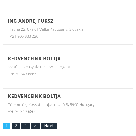
ING ANDREJ FUKSZ
Hlavná 22, 079 01 Veľké Kapušany, Slovakia
+421 905 833 226
KEDVENCEINK BOLTJA
Makó, Justh Gyula utca 38, Hungary
+36 30 349-6866
KEDVENCEINK BOLTJA
Tótkomlós, Kossuth Lajos utca 6-8, 5940 Hungary
+36 30 349-6866
1
2
3
4
Next