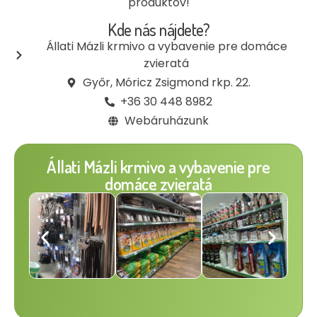
produktov!
Kde nás nájdete?
Állati Mázli krmivo a vybavenie pre domáce
zvieratá
Győr, Móricz Zsigmond rkp. 22.
+36 30 448 8982
Webáruházunk
Állati Mázli krmivo a vybavenie pre
domáce zvieratá