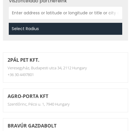
Viszonteladó partnereink
2PÁL PET KFT.
Veresegyház, Budapesti utca 34, 2112 Hungary
+36 30 4497801
AGRO-PORTA KFT
Szentlőrinc, Pécsi u. 1, 7940 Hungary
BRAVÚR GAZDABOLT