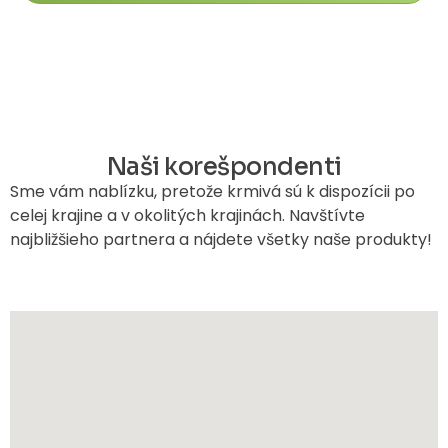
Naši korešpondenti
Sme vám nablízku, pretože krmivá sú k dispozícii po
celej krajine a v okolitých krajinách. Navštívte
najbližšieho partnera a nájdete všetky naše produkty!