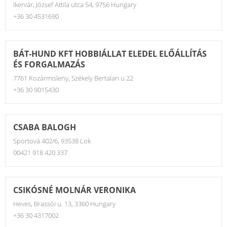
Ikervár, József Attila utca 54, 9756 Hungary
+36 30 4531690
BÁT-HUND KFT HOBBIÁLLAT ELEDEL ELŐÁLLÍTÁS
ÉS FORGALMAZÁS
7761 Kozármisleny, Székely Bertalan u 22
+36 30 9015430
CSABA BALOGH
Sportová 402/6, 93538 Lok
00421 918 420 337
CSIKÓSNÉ MOLNÁR VERONIKA
Heves, Brassói u. 13, 3360 Hungary
+36 30 4317002