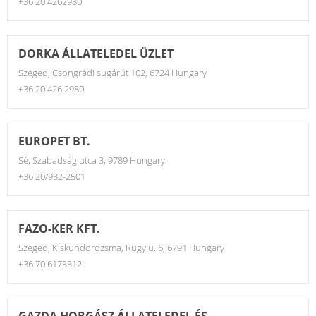
+36 20 4262980
DORKA ÁLLATELEDEL ÜZLET
Szeged, Csongrádi sugárút 102, 6724 Hungary
+36 20 426 2980
EUROPET BT.
Sé, Szabadság utca 3, 9789 Hungary
+36 20/982-2501
FAZO-KER KFT.
Szeged, Kiskundorozsma, Rügy u. 6, 6791 Hungary
+36 70 6173312
GAZDA HORGÁSZ ÁLLATELEDEL ÉS