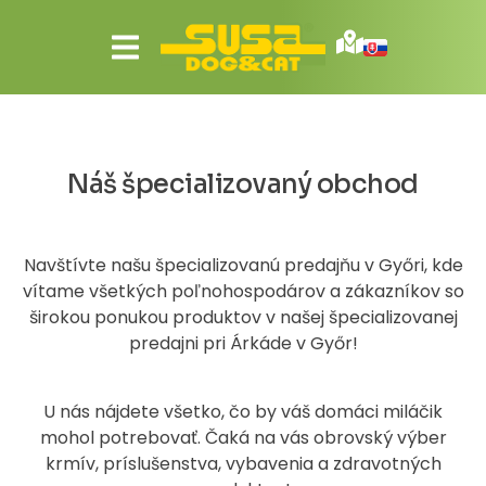
Náš špecializovaný obchod
Navštívte našu špecializovanú predajňu v Győri, kde
vítame všetkých poľnohospodárov a zákazníkov so
širokou ponukou produktov v našej špecializovanej
predajni pri Árkáde v Győr!
U nás nájdete všetko, čo by váš domáci miláčik
mohol potrebovať. Čaká na vás obrovský výber
krmív, príslušenstva, vybavenia a zdravotných