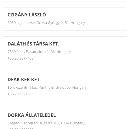
CZIGÁNY LÁSZLÓ
6050 Lajosmizse, Dózsa György út 31, Hungary
DALÁTH ÉS TÁRSA KFT.
7630 Pécs, Basamalom út 36, Hungary
+36 20 8517405
DEÁK KER KFT.
Törökszentmiklós, Pánthy Endre út 66, Hungary
+36 20 9621396
DORKA ÁLLATELEDEL
Szeged, Csongrádi sugárút 102, 6724 Hungary