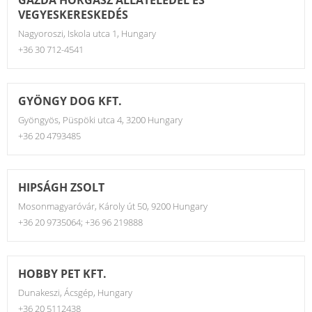
VEGYESKERESKEDÉS
Nagyoroszi, Iskola utca 1, Hungary
+36 30 712-4541
GYÖNGY DOG KFT.
Gyöngyös, Püspöki utca 4, 3200 Hungary
+36 20 4793485
HIPSÁGH ZSOLT
Mosonmagyaróvár, Károly út 50, 9200 Hungary
+36 20 9735064; +36 96 219888
HOBBY PET KFT.
Dunakeszi, Ácsgép, Hungary
+36 20 5112438