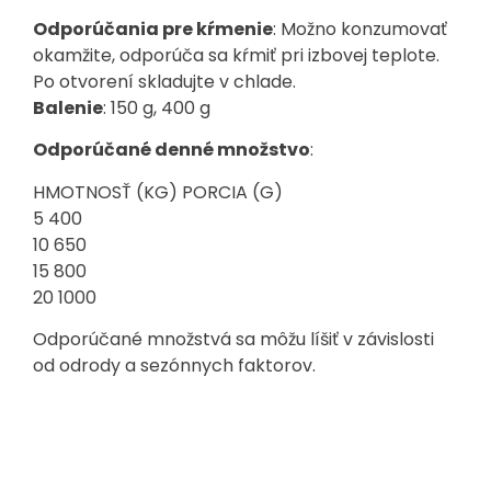
Odporúčania pre kŕmenie
: Možno konzumovať
okamžite, odporúča sa kŕmiť pri izbovej teplote.
Po otvorení skladujte v chlade.
Balenie
: 150 g, 400 g
Odporúčané denné množstvo
:
HMOTNOSŤ (KG) PORCIA (G)
5 400
10 650
15 800
20 1000
Odporúčané množstvá sa môžu líšiť v závislosti
od odrody a sezónnych faktorov.