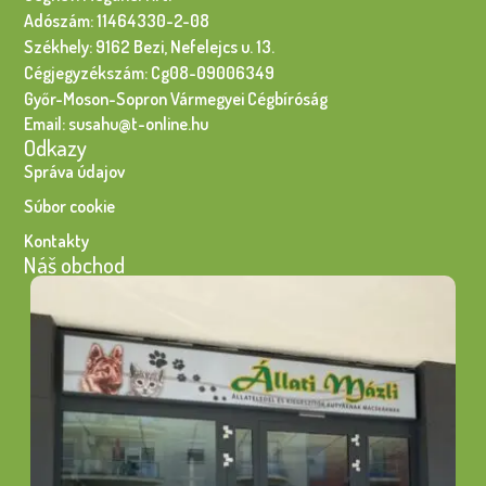
Adószám: 11464330-2-08
Székhely: 9162 Bezi, Nefelejcs u. 13.
Cégjegyzékszám: Cg08-09006349
Győr-Moson-Sopron Vármegyei Cégbíróság
Email: susahu@t-online.hu
Odkazy
Správa údajov
Súbor cookie
Kontakty
Náš obchod