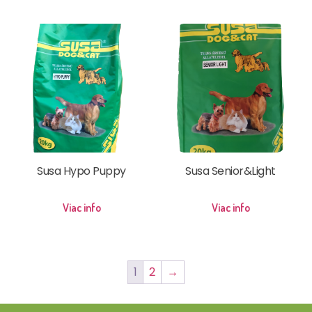
Susa Hypo Puppy
Susa Senior&Light
Viac info
Viac info
1
2
→