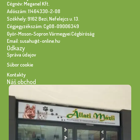
Cégnév: Meganel Kft.
Adószám: 11464330-2-08
Székhely: 9162 Bezi, Nefelejcs u. 13.
Cégjegyzékszám: Cg08-09006349
Győr-Moson-Sopron Vármegyei Cégbíróság
Email: susahu@t-online.hu
Odkazy
Správa údajov
Súbor cookie
Kontakty
Náš obchod