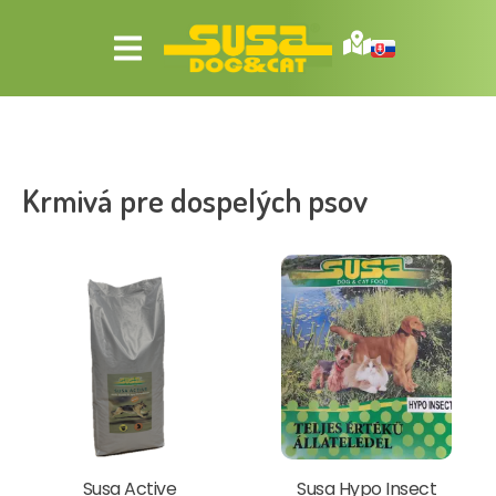
Krmivá pre dospelých psov
Susa Active
Susa Hypo Insect