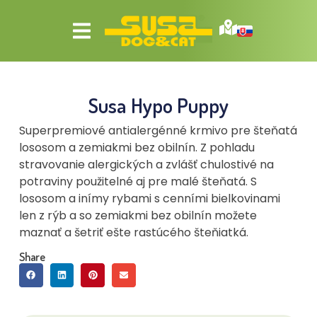
Susa Hypo Puppy
Superpremiové antialergénné krmivo pre šteňatá
lososom a zemiakmi bez obilnín. Z pohladu
stravovanie alergických a zvlášť chulostivé na
potraviny použitelné aj pre malé šteňatá. S
lososom a inímy rybami s cenními bielkovinami
len z rýb a so zemiakmi bez obilnín možete
maznať a šetriť ešte rastúcého šteňiatká.
Share