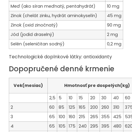
Meď (ako síran meďnatý, pentahydrát)
10 mg
Zinok (chelát zinku, hydrát aminokyselín)
45 mg
Zinok (oxid zinočnatý)
90 mg
Jód (jodid draselný)
2 mg
Selén (seleničitan sodný)
0,2 mg
Technologické doplnkové látky: antioxidanty
Dopopručené denné krmenie
Vek(mesiac)
Hmotnosť pre dospelých(kg)
2,5
5
10
15
20
30
40
60
2
60
85
125
165
200
260
310
37
3
65
100
160
215
265
355
425
53
4
65
105
175
240
295
395
480
62