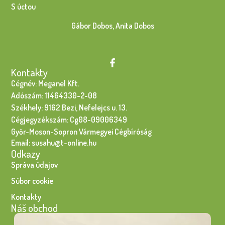
S úctou
Gábor Dobos, Anita Dobos
Kontakty
Cégnév: Meganel Kft.
Adószám: 11464330-2-08
Székhely: 9162 Bezi, Nefelejcs u. 13.
Cégjegyzékszám: Cg08-09006349
Győr-Moson-Sopron Vármegyei Cégbíróság
Email: susahu@t-online.hu
Odkazy
Správa údajov
Súbor cookie
Kontakty
Náš obchod