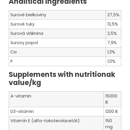
Analitical ingredients
Surové bielkoviny
27,5%
Surové tuky
13,5%
Surová vláknina
2,5%
Surovy popol
7,9%
Ca
1,3%
P
1,0%
Supplements with nutritionak
value/kg
A-vitamin
15000
IE
D3-vitamin
1200 IE
Vitamín E (alfa-tokoterolacetát)
150
mg